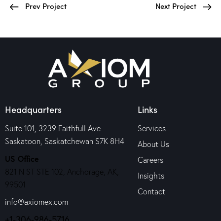
Prev Project
Next Project
Headquarters
Links
Suite 101, 3239 Faithfull Ave
Services
Saskatoon, Saskatchewan S7K 8H4
About Us
US Office
Careers
821 N ST STE 102, Anchorage, AK,
Insights
99501
Contact
info@axiomex.com
+1-306-986-5716