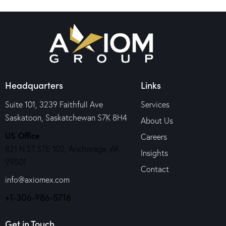
Headquarters
Links
Suite 101, 3239 Faithfull Ave
Services
Saskatoon, Saskatchewan S7K 8H4
About Us
US Office
Careers
821 N ST STE 102, Anchorage, AK,
Insights
99501
Contact
info@axiomex.com
+1-306-986-5716
Get in Touch